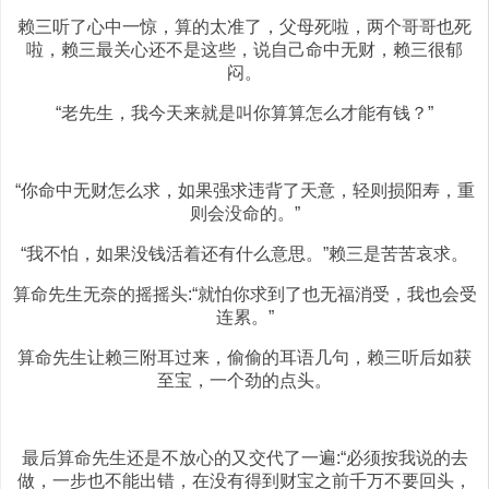
赖三听了心中一惊，算的太准了，父母死啦，两个哥哥也死
啦，赖三最关心还不是这些，说自己命中无财，赖三很郁
闷。
“老先生，我今天来就是叫你算算怎么才能有钱？”
“你命中无财怎么求，如果强求违背了天意，轻则损阳寿，重
则会没命的。”
“我不怕，如果没钱活着还有什么意思。”赖三是苦苦哀求。
算命先生无奈的摇摇头:“就怕你求到了也无福消受，我也会受
连累。”
算命先生让赖三附耳过来，偷偷的耳语几句，赖三听后如获
至宝，一个劲的点头。
最后算命先生还是不放心的又交代了一遍:“必须按我说的去
做，一步也不能出错，在没有得到财宝之前千万不要回头，