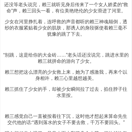
还没等老头说完，赖三就听见身后传来了一个女人娇柔的“救
命”声，赖三回头一看，有位美艳绝伦的少女滑进了河里。
少女在河里挣扎着，连呼救的声音都听的赖三神魂颠倒，透
纱的衣服紧贴着少女的肌肤，那诱人的身段驱使着赖三毫不
犹豫的跳了下去。
“别跳，这是给你的大金砖……”老头话还没说完，跳进水里的
赖三就拼命的游向了少女。
赖三想把这么漂亮的少女救上来，她为了感激我，再来个以
身相许，赖三心里越想越美。
赖三抓住了少女的手，却被少女瞬间拉了过去，掐住脖子往
水里按。
赖三感觉自己一直被按着往下沉，这时他才想起来算命先生
交代他的话:“遇到落水的女子不要去救，千万不要回头。”