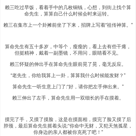
赖三吃过早饭，看着手中的几枚铜钱，心想，到街上找个算
命先生，算算自己什么时候会时来运转。
赖三在集市上一个卦摊前坐了下来，招牌上写着“祖传神算。”
算命先生有五十多岁，中等个，瘦瘦的，看上去有些干瘪，
但挺精神，戴着一副墨镜，不用问，眼睛看不见。
赖三怀疑的伸出手在算命先生眼前晃了晃，毫无反应。
“老先生，你给我算上一卦，算算我什么时候能发财？”
算命先生一听生意上门了:“好，请你把左手伸出来。”
赖三伸出了左手，算命先生用一双细长的手在摸着。
摸完了手，又摸了摸脸，这是在摸面相，摸完了脸又摸了后
脖颈，最后算命先生摇着头说:“你命中无财，又犯天煞孤星，
你身边的亲人都被你克死了吧！”