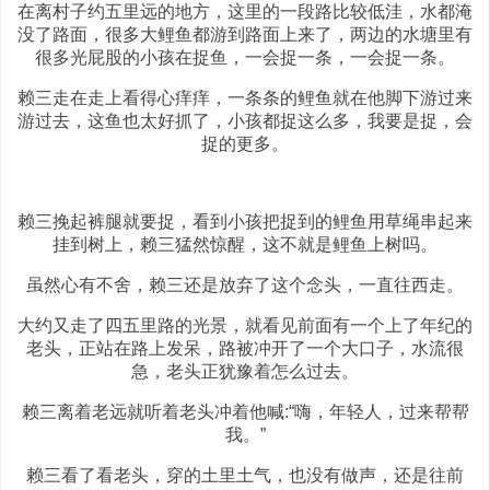
在离村子约五里远的地方，这里的一段路比较低洼，水都淹
没了路面，很多大鲤鱼都游到路面上来了，两边的水塘里有
很多光屁股的小孩在捉鱼，一会捉一条，一会捉一条。
赖三走在走上看得心痒痒，一条条的鲤鱼就在他脚下游过来
游过去，这鱼也太好抓了，小孩都捉这么多，我要是捉，会
捉的更多。
赖三挽起裤腿就要捉，看到小孩把捉到的鲤鱼用草绳串起来
挂到树上，赖三猛然惊醒，这不就是鲤鱼上树吗。
虽然心有不舍，赖三还是放弃了这个念头，一直往西走。
大约又走了四五里路的光景，就看见前面有一个上了年纪的
老头，正站在路上发呆，路被冲开了一个大口子，水流很
急，老头正犹豫着怎么过去。
赖三离着老远就听着老头冲着他喊:“嗨，年轻人，过来帮帮
我。”
赖三看了看老头，穿的土里土气，也没有做声，还是往前