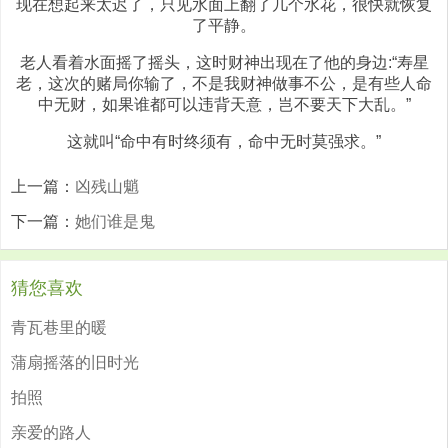
现在想起来太迟了，只见水面上翻了几个水花，很快就恢复
了平静。
老人看着水面摇了摇头，这时财神出现在了他的身边:“寿星
老，这次的赌局你输了，不是我财神做事不公，是有些人命
中无财，如果谁都可以违背天意，岂不要天下大乱。”
这就叫“命中有时终须有，命中无时莫强求。”
上一篇：
凶残山魈
下一篇：
她们谁是鬼
猜您喜欢
青瓦巷里的暖
蒲扇摇落的旧时光
拍照
亲爱的路人