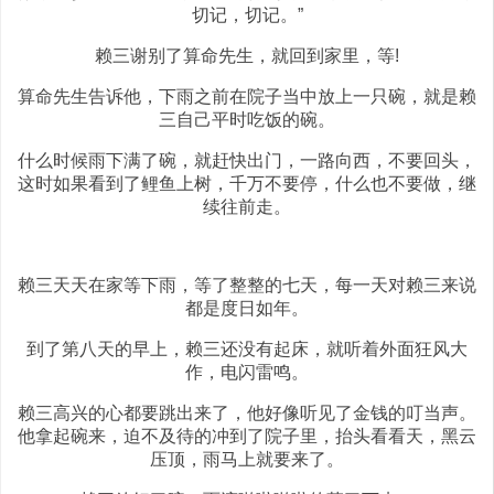
切记，切记。”
赖三谢别了算命先生，就回到家里，等!
算命先生告诉他，下雨之前在院子当中放上一只碗，就是赖
三自己平时吃饭的碗。
什么时候雨下满了碗，就赶快出门，一路向西，不要回头，
这时如果看到了鲤鱼上树，千万不要停，什么也不要做，继
续往前走。
赖三天天在家等下雨，等了整整的七天，每一天对赖三来说
都是度日如年。
到了第八天的早上，赖三还没有起床，就听着外面狂风大
作，电闪雷鸣。
赖三高兴的心都要跳出来了，他好像听见了金钱的叮当声。
他拿起碗来，迫不及待的冲到了院子里，抬头看看天，黑云
压顶，雨马上就要来了。