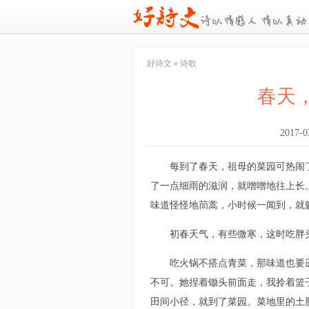
好诗文
»
诗歌
春天
2017-
每到了春天，祖母的菜园可热闹
了一点细雨的滋润，就噌噌地往上长
味道怪怪地茼蒿，小时候一闻到，就
初春天气，有些微寒，这时吃胖
吃火锅不搭点青菜，那味道也要
不可。她捏着锄头前面走，我拎着篮
田间小径，就到了菜园。菜地里的土