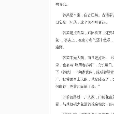
勾食欲。
荠菜是个宝，自古已然。古话常
但它是一味药，这个倒不可否认。
荠菜是报春菜，它比柳芽儿还要
花”，事实上，在南方冬气还未散尽
遍野。
荠菜不光入药，而且还好吃，《
家，也靠着“墙阴老春荠”，充饥度
下《荠赋》：“陶家瓮内，腌成碧绿
广。把荠菜奉上天的，就是陆游了，
何由荐，冻荠此际值干金。”
以前曾路过一户人家，门前花盆
看，与其他硕大花冠的花朵相比，的