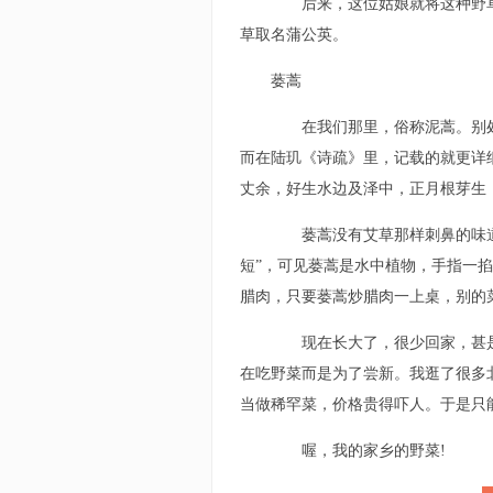
后来，这位姑娘就将这种野草
草取名蒲公英。
蒌蒿
在我们那里，俗称泥蒿。别处
而在陆玑《诗疏》里，记载的就更详
丈余，好生水边及泽中，正月根芽生
蒌蒿没有艾草那样刺鼻的味道，
短”，可见蒌蒿是水中植物，手指一
腊肉，只要蒌蒿炒腊肉一上桌，别的
现在长大了，很少回家，甚是
在吃野菜而是为了尝新。我逛了很多
当做稀罕菜，价格贵得吓人。于是只
喔，我的家乡的野菜!