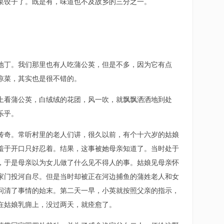
菜饺子了。既是有，味道也不及故乡的三分之一。
丁。我们那里也有人吃蒲公英，但是不多，因为它有点
凉菜，其实也是很不错的。
看蒲公英，白绒绒的花团，风一吹，就飘飘洒洒地到处
乐乎。
奇。常听村里的老人们讲，很久以前，有个十六岁的姑娘
羞于开口只好忍着。结果，这事被她母亲知道了。当时处于
，于是母亲以为女儿做了什么见不得人的事。姑娘见母亲怀
家门投河自尽。但是当时却被正在河边捕鱼的蒲姓老人和女
问清了事情的始末。第二天一早，小英就按照父亲的指示，
在姑娘乳痈上，没过两天，就痊愈了。