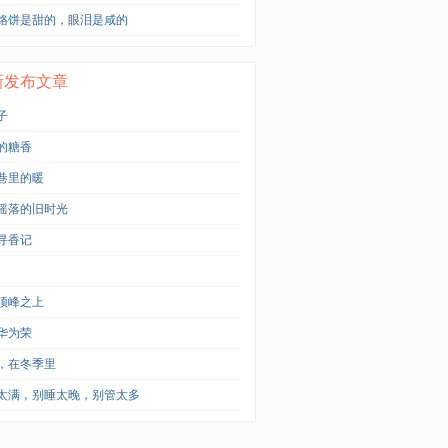
烙饼是甜的，眼泪是咸的
新发布文章
子
的糖香
巷里的暖
摇落的旧时光
寻香记
顶峰之上
华为荣
，在冬季里
太满，别睡太晚，别管太多