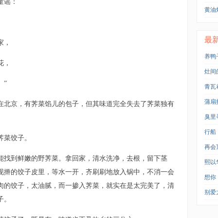
童谣：
黄油
最
家，
养鸭
花，
灶间
。”
青瓦
蒲扇
在北京，有荠菜馅儿的包子，但其味道完全失去了荠菜独有
臭里
行船
荠菜饺子。
再会
能找到鲜嫩的野荠菜。拿回家，清水洗净，去根，留下茎
熙以
现擀的饺子皮里，等水一开，齐刷刷地放入锅中，不消一会
想你
肉的饺子，太油腻，而一掺入荠菜，就实在是太完美了，清
别爱
子。