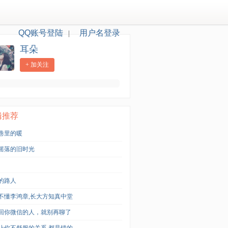
QQ账号登陆
用户名登录
|
耳朵
+ 加关注
辑推荐
巷里的暖
摇落的旧时光
的路人
不懂李鸿章,长大方知真中堂
回你微信的人，就别再聊了