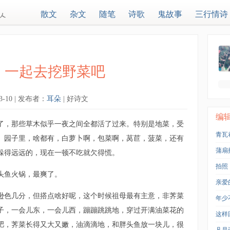
散文
杂文
随笔
诗歌
鬼故事
三行情诗
，一起去挖野菜吧
03-10 | 发布者：
耳朵
| 好诗文
编
了，那些草木似乎一夜之间全都活了过来。特别是地菜，受
青瓦
。园子里，啥都有，白萝卜啊，包菜啊，莴苣，菠菜，还有
蒲扇
躲得远远的，现在一顿不吃就欠得慌。
拍照
头鱼火锅，最爽了。
亲爱
逊色几分，但搭点啥好呢，这个时候祖母最有主意，非荠菜
年少
子，一会儿东，一会儿西，蹦蹦跳跳地，穿过开满油菜花的
这样
肥，荠菜长得又大又嫩，油滴滴地，和胖头鱼放一块儿，很