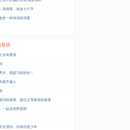
让你不舒服的关系,都是错的
：高情商，就这七个字
散发一种淡淡的清香
问量榜
土豆有爱情
词
秀夫，我是76岁的你！
风霜不饶人
雨
成功的速度，超过父母衰老的速度
，一起去挖野菜吧
半生漂泊，归来仍是少年