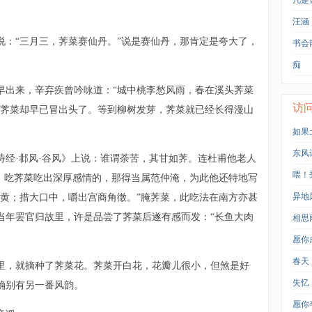
凡是
汪涵
说：“三月三，荠菜赛仙丹。”说是赛仙丹，那肯定是夸大了，
书会
痴
早出来，辛弃疾曾吟咏道：“城中桃李愁风雨，春在溪头荠菜
访
，荠菜却早已冒出头了。等到柳树发芽，荠菜就已经长得漫山
如果
东风
诗经·邶风·谷风》上说：谁谓荼苦，其甘如荠。连杜甫他老人
喂！
日。吃荠菜吃出深厚感情的，那得当属范仲淹，为此他还特地写
异地
青黄；措大口中，嚼出宫商角徵。”腌荠菜，此吃法在南方亦甚
当年罢官归故里，许是品尝了荠菜后遂有感而发：“长鱼大肉
相思
愿你
春天
里，就摘种了荠菜花。荠菜开白花，花瓣儿很小，但煞是好
失忆
确别有另一番风韵。
愿你