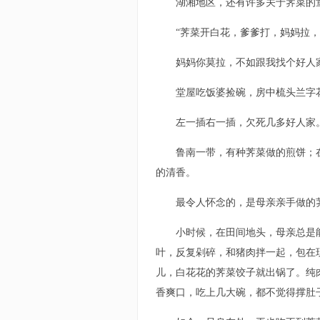
湖湘地区，还有许多关于荠菜的
“荠菜开白花，爹爹打，妈妈拉，
妈妈你莫拉，不如跟我找个好人
堂屋吃饭婆捡碗，房中梳头兰字
左一插右一插，欠死几多好人家
鲁南一带，有种荠菜做的煎饼；
的清香。
最令人怀念的，是母亲亲手做的
小时候，在田间地头，母亲总是
叶，反复剁碎，和猪肉拌一起，包在
儿，白花花的荠菜饺子就出锅了。纯
香爽口，吃上几大碗，都不觉得撑肚