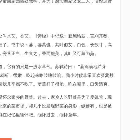
带回家园四处栽种，并为了感念渔家父女二人，便给这野
叫水艾、香艾。《诗经》中记载：翘翘错薪，言刈其蒌。
细了。书中说：蒌，蒌蒿也，其叶似艾，白色，长数寸，高
，旁茎正白。生食之，香而脆美，其叶又可蒸为茹。
它有的只是一股水草气。苏轼诗曰： “蒌蒿满地芦芽
掐就断，很嫩，吃起来咯吱咯吱响。我小时候非常喜欢蒌蒿炒
菜我几乎都不吃了。蒌蒿杆子很脆，吃在嘴里，口齿清爽。
怀念家乡的野菜。过去，家乡人吃野菜是为了度饥荒，现
北京的菜市场，却几乎没发现野菜的身影，纵使有，也是被
能在记忆里缅怀吧。缅怀过去，缅怀童年。