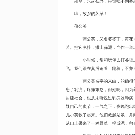
如今，只身在外，再也吃不到荠
哦，故乡的荠菜！
蒲公英
蒲公英，又名婆婆丁，黄花地
苦。把它凉拌，撒上蒜泥，当作一道
小时候，常和玩伴去打谷场上
飞。我们跟在其后追着，跑着，不亦
蒲公英名字的来由，的确很传
患了乳痈，疼痛难忍，但她呢，因为
封建社会，也从未听说过乳痈这种病
疑自己的贞节，一气之下，夜晚跑出
儿小英救了起来。他们救起姑娘，并
从山上采来了一种野草，捣成泥，敷